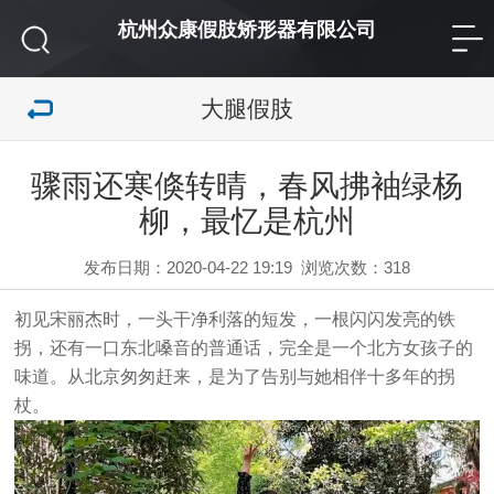
杭州众康假肢矫形器有限公司
大腿假肢
骤雨还寒倏转晴，春风拂袖绿杨
柳，最忆是杭州
发布日期：2020-04-22 19:19
浏览次数：
318
初见宋丽杰时，一头干净利落的短发，一根闪闪发亮的铁
拐，还有一口东北嗓音的普通话，完全是一个北方女孩子的
味道。从北京匆匆赶来，是为了告别与她相伴十多年的拐
杖。