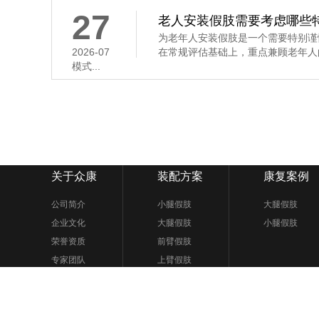
27
老人安装假肢需要考虑哪些
为老年人安装假肢是一个需要特别谨
2026-07
在常规评估基础上，重点兼顾老年人
模式...
关于众康
装配方案
康复案例
公司简介
小腿假肢
大腿假肢
企业文化
大腿假肢
小腿假肢
荣誉资质
前臂假肢
专家团队
上臂假肢
矫形器
假肢配件