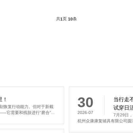
共
页
条
1
10
30
里！
当行走不
刻恢复行动能力。但对于新截
试穿日
—它需要和残肢进行“磨合”...
2026-07
7月29日
杭州众康康复辅具有限公司圆满