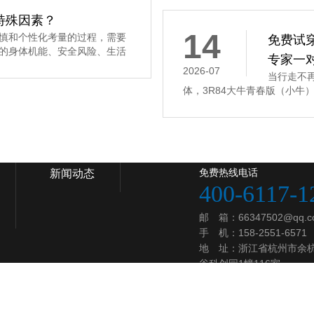
特殊因素？
14
慎和个性化考量的过程，需要
免费试
的身体机能、安全风险、生活
专家一
2026-07
当行走不
体，3R84大牛青春版（小牛）（专
免费热线电话
新闻动态
400-6117-1
邮 箱：66347502@qq.c
手 机：158-2551-6571
地 址：浙江省杭州市余
谷科创园1幢116室