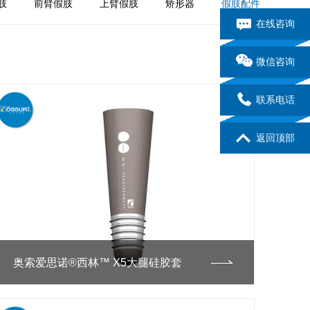
肢
前臂假肢
上臂假肢
矫形器
假肢配件
在线咨询
微信咨询
联系电话
返回顶部
奥索爱思诺®西林™ X5大腿硅胶套