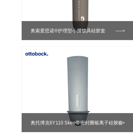
奥索爱思诺®护理型小腿锁具硅胶套
奥托博克6Y110 Skeo带密封圈银离子硅胶套