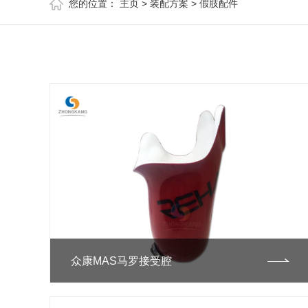
您的位置：
主页
>
装配方案
>
假肢配件
众康MAS马罗接受腔