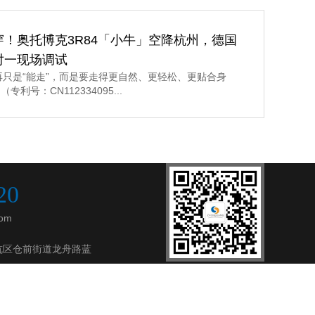
穿！奥托博克3R84「小牛」空降杭州，德国
对一现场调试
再只是“能走”，而是要走得更自然、更轻松、更贴合身
利号：CN112334095...
20
om
杭区仓前街道龙舟路蓝