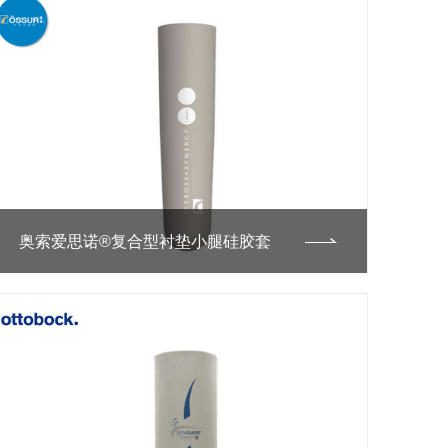
奥索爱思诺®复合型衬垫小腿硅胶套