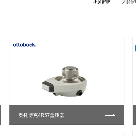
小腿假肢
大腿假
奥托博克4R57盘腿器