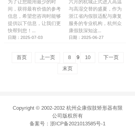
为了让您能用最少的时
六月的杭城正式进入高温
间，获得最有价值的参考
与高湿交替的盛夏，作为
信息，希望您咨询时能够
浙江省内假肢适配与康复
提供以下信息，让我们更
服务的专业机构，杭州众
快帮到您！...
康假肢深知这...
日期：2025-07-03
日期：2025-06-27
9
首页
上一页
8
10
下一页
末页
Copyright © 2002-2032 杭州众康假肢矫形器有限
公司版权所有
备案号：
浙ICP备2021013585号-1